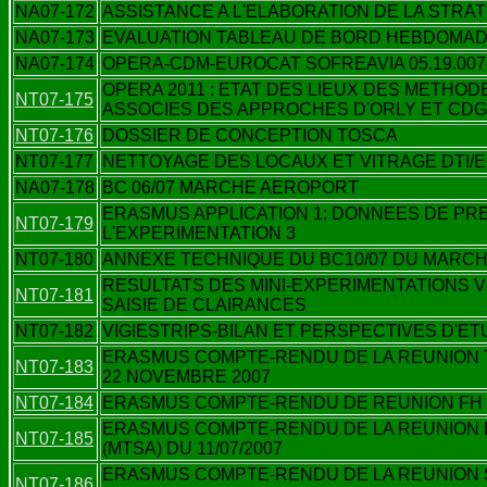
NA07-172
ASSISTANCE A L'ELABORATION DE LA STRA
NA07-173
EVALUATION TABLEAU DE BORD HEBDOMAD
NA07-174
OPERA-CDM-EUROCAT SOFREAVIA 05.19.007 
OPERA 2011 : ETAT DES LIEUX DES METHODE
NT07-175
ASSOCIES DES APPROCHES D'ORLY ET CDG
NT07-176
DOSSIER DE CONCEPTION TOSCA
NT07-177
NETTOYAGE DES LOCAUX ET VITRAGE DTI/
NA07-178
BC 06/07 MARCHE AEROPORT
ERASMUS APPLICATION 1: DONNEES DE PR
NT07-179
L'EXPERIMENTATION 3
NT07-180
ANNEXE TECHNIQUE DU BC10/07 DU MARCHE
RESULTATS DES MINI-EXPERIMENTATIONS V
NT07-181
SAISIE DE CLAIRANCES
NT07-182
VIGIESTRIPS-BILAN ET PERSPECTIVES D'E
ERASMUS COMPTE-RENDU DE LA REUNION T
NT07-183
22 NOVEMBRE 2007
NT07-184
ERASMUS COMPTE-RENDU DE REUNION FH E
ERASMUS COMPTE-RENDU DE LA REUNION 
NT07-185
(MTSA) DU 11/07/2007
ERASMUS COMPTE-RENDU DE LA REUNION 
NT07-186