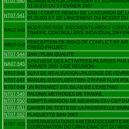
NT07-540
BC04/06/SDER,BC05/06/SDER ET BC06/06/S
03.19.015 DU 5 FEVRIER 2007
SAM : COMPTE-RENDU DE LA REUNION DE
NT07-541
07.19.001 ET DE LANCEMENT DU BC01/07 DU
MODELING RISK JUDGMENTS ABOUT CONFLI
NR07-542
TRAFFIC CONTROLLERS: INDIVIDUAL DIFF
PERCEPTION OF RISKS OF CONFLICT BY AI
NR07-543
CREED PROJECT
NT07-544
SAM : PLAN QUALITE
SYNTHESE DES ACTIVITEES PILOTEES PAR LA
NA07-545
JANVIER 2007-142E REUNION--
NT07-546
SUIVI DE REALISATION--PILOTAGE DE FEVRI
NT07-547
MANUEL D'EXPLOITATION--TRI PAR FLUX PO
NT07-548
UN INTRANET DTI. BILAN DE L'EXISTANT
NT07-549
PALOMA: METHODES DE TRAVAIL
NT07-550
COMPTE-RENDDU DE REUNION ESV-CEP DU 0
NT07-551
CAHIER DE TESTS DE LA PASSERELLE SIM
NT07-552
PLAQUETTE SAM-2007
EXPERIMENTATIONS IHM ERATO:COMPTE-RE
NT07-553
COORDINATION DO CRNA ENAC DTI DU 08/02/