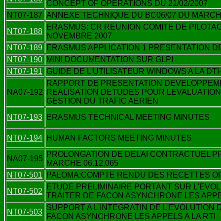
CONCEPT OF OPERATIONS DU 21/02/2007
NT07-187
ANNEXE TECHNIQUE DU BC06/07 DU MARCHE
ERASMUS: CR REUNION COMITE DE PILOTA
NT07-188
NOVEMBRE 2007
NT07-189
ERASMUS APPLICATION 1 PRESENTATION DE
NT07-190
MINI DOCUMENTATION SUR GLPI
NT07-191
GUIDE DE L'UTILISATEUR WINDOWS A LA DTI
RAPPORT DE PRESENTATION DEVELOPPEM
NA07-192
REALISATION DETUDES POUR LEVALUATION
GESTION DU TRAFIC AERIEN
NT07-193
ERASMUS TECHNICAL MEETING MINUTES
NT07-194
HUMAN FACTORS MEETING MINUTES
PROLONGATION DE DELAI CONTRACTUEL PR
NA07-195
MARCHE 06.12.065
NT07-501
PALOMA:COMPTE RENDU DES RECETTES O
ETUDE PRELIMINAIRE PORTANT SUR L'EVOL
NT07-502
TRAITER DE FACON ASYNCHRONE LES APPEL
SUPPORT A L'INTEGRATIN DE L'EVOLUTION 
NT07-503
FACON ASYNCHRONE LES APPELS A LA RTI