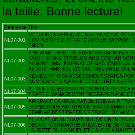
la taille. Bonne lecture!
Reference
Titre
METHODES APPLIQUEES A L'ANALYSE DES I
NL07-001
COMPLEXITE DU TRAFIC AERIEN RAPPORT 
ENST)
A NEW METHOD,THE FUSION FISSION,FOR 
PARTITIONING PROBLEM,AND COMPARISONS
NL07-002
ALGORITHMS. JOURNAL OF MATHEMATICAL 
ALGORITHMS,6(3): 319-344,PUBLISHED ONLI
REVIEW OF RISK ASSESSMENT STATUS FOR 
NL07-003
NUMBER: D7.2.A,PROJECT NO.: TREN/07/FP6A
A TOOL TO DESIGN FUNCTIONAL AIRSPACE 
NL07-004
TRAFFIC MANAGEMENT RESEARCH AND DE
AIRSPACE CONFIGURATION USING AIR TRAF
NL07-005
USA/EUROPE AIR TRAFFIC MANAGEMENT 
SEMINAR,BEST PAPER OF TRACK "DYNAMI
ALLOCATION AUTOMATIQUE DE CRENEAUX 
NL07-006
DECOMPOSITION ARBORESCENTE DE MOD
- SURETE DU LOGICIEL ET CALCUL A HAUT