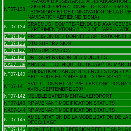
TRAVAUX D'ASSISTANCE A L'ELABORATION 
EXIGENCE OPERATIONNEL DES SYSTEMES (E
NT07-133
TECHNIQUE ET DE L'INNOVATION DE LA DIR
NAVIGATION AERIENNE (DSNA)
ERASMUS : COMPTE-RENDUS D'AVANCEMEN
NT07-134
EXPERIMENTATIONS 2 ET 3 DE L'APPLICATIO
NT07-135
PRECISION DES DONNEES OPERATIONNELL
NT07-136
DTU SUPERVISION
NT07-137
DTV SUPERVISION
NT07-138
DRE SUPERVISION DES MODULES
NA07-139
ANNEXE TECHNIQUE DU BC07/07 DU MARCHE
UTILISATION D'ARCS DE CERCLES DANS LA
NT07-140
SECTEURS ET ZONES MILITAIRES-SPECIFIC
EVOLUTIONS ET NOUVELLES FONCTIONNALI
NT07-141
AVRIL-SEPTEMBRE 2007
NT07-142
MEUBLE EXPERIMENTAL AEROPORT
NT07-143
RP AVENANT MODIFICATION STATUTS
NA07-144
RP AVENANT MODIFICATION STATUTS
AMELIORATION DE LA MODELISATION DE LA
NT07-145
DECOLLAGE
NT07-146
IMPACT DE LA DISPERSION REELLE SUR LA