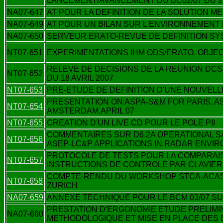
LANCEMENT/AVANCEMENT DU BC02/07 DU 23
NA07-647
AT POUR LA DEFINITION DE LA SOLUTION 
NA07-649
AT POUR UN BILAN SUR L'ENVIRONNEMENT
NA07-650
SERVEUR ERATO-REVUE DE DEFINITION SY
NT07-651
EXPERIMENTATIONS IHM ODS/ERATO. OBJEC
RELEVE DE DECISIONS DE LA REUNION DC
NT07-652
DU 18 AVRIL 2007
NT07-653
PRE-ETUDE DE DEFINITION D'UNE NOUVELL
PRESENTATION ON ASPA-S&M FOR PARIS. 
NT07-654
AMSTERDAM,APRIL 07
NT07-655
CREATION D'UN LIVE CD POUR LE POLE PII
COMMENTAIRES SUR D6.2A OPERATIONAL 
NT07-656
ASEP-LC&P APPLICATIONS IN RADAR ENVI
PROTOCOLE DE TESTS POUR LA COMPARAIS
NT07-657
INSTRUCTIONS DE CONTROLE PAR CLAVIE
COMPTE-RENDU DU WORKSHOP STCA-ACAS D
NT07-658
ZURICH
NA07-659
ANNEXE TECHNIQUE POUR LE BCM 03/07 SUR
PRESTATION D'ERGONOMIE ETUDE PRELIMIN
NA07-660
METHODOLOGIQUE ET MISE EN PLACE DES 