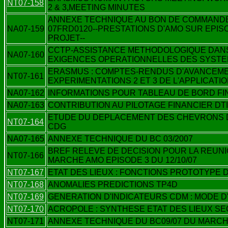
NT07-158
2 & 3,MEETING MINUTES
ANNEXE TECHNIQUE AU BON DE COMMANDE 
NA07-159
07FRD0120--PRESTATIONS D'AMO SUR EPISO
PROJET--
CCTP-ASSISTANCE METHODOLOGIQUE DANS
NA07-160
EXIGENCES OPERATIONNELLES DES SYST
ERASMUS : COMPTES-RENDUS D'AVANCEME
NT07-161
EXPERIMENTATIONS 2 ET 3 DE L'APPLICATIO
NA07-162
INFORMATIONS POUR TABLEAU DE BORD FI
NA07-163
CONTRIBUTION AU PILOTAGE FINANCIER DTI
ETUDE DU DEPLACEMENT DES CHEVRONS D'
NT07-164
CDG
NA07-165
ANNEXE TECHNIQUE DU BC 03/2007
BREF RELEVE DE DECISION POUR LA REUN
NT07-166
MARCHE AMO EPISODE 3 DU 12/10/07
NT07-167
ETAT DES LIEUX : FONCTIONS PROTOTYPE 
NT07-168
ANOMALIES PREDICTIONS TP4D
NT07-169
GENERATION D'INDICATEURS CDM : MODE D
NT07-170
ACROPOLE : SYNTHESE ETAT DES LIEUX SE
NT07-171
ANNEXE TECHNIQUE DU BC09/07 DU MARCHE