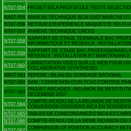
NT07-554
PROJET IDCA PROTOCOLE TESTS SELECTI
NA07-555
ANNEXE TECHNIQUE BCM 02/07 MARCHE 07.
NT07-556
RETOUR D'EXPERIENCE MAQUETTE TRI-FL
NT07-557
ANNEXE TECHNIQUE CREED
RAPPORT DE STAGE TERMINALE BAC PROF
NT07-558
INFORMATIQUE ET RESEAUX : INSTALLATIO
RAPPORT DE STAGE BAC PROFESSIONNEL 
NT07-559
RESEAUX : INSTALLATION ET MAINTENANCE
L'ANNOTATION VIDEO SUR LE WEB POUR U
NT07-560
COLLABORATIVE (SYNTHESE)
NR07-561
PEPERE : BILAN DU SONDAGE NATIONAL
NT07-562
SAM : CONNEXION D'UN TCAS CONTROL PA
PROJET ARCADES : REUNION DE RESTITUTI
NT07-563
DECEMBRE 2007
COMPTE-RENDU DE LA REUNION DE RESTIT
NT07-564
CONVERSION DOSSIERS INCA EN DOSSIERS
NT07-565
TABLES DE CONCORDANCES INCA-ECCAIRS
NT07-566
COMPTE-RENDU DE LA 8IEME REUNION DU 
COMPARISON OF POSITION ACCURACY BETW
NT07-567