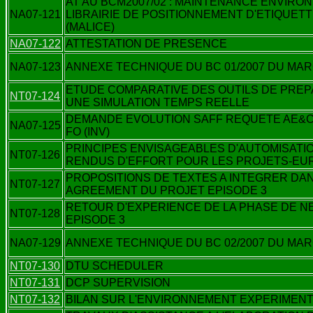
AT AU BCM2007/02 : MAINTENANCE ENVIRO
NA07-121
LIBRAIRIE DE POSITIONNEMENT D'ETIQUET
(MALICE)
NA07-122
ATTESTATION DE PRESENCE
NA07-123
ANNEXE TECHNIQUE DU BC 01/2007 DU MAR
ETUDE COMPARATIVE DES OUTILS DE PRE
NT07-124
UNE SIMULATION TEMPS REELLE
DEMANDE EVOLUTION SAFF REQUETE AE&CP
NA07-125
FO (INV)
PRINCIPES ENVISAGEABLES D'AUTOMISATI
NT07-126
RENDUS D'EFFORT POUR LES PROJETS-E
PROPOSITIONS DE TEXTES A INTEGRER DA
NT07-127
AGREEMENT DU PROJET EPISODE 3
RETOUR D'EXPERIENCE DE LA PHASE DE N
NT07-128
EPISODE 3
NA07-129
ANNEXE TECHNIQUE DU BC 02/2007 DU MAR
NT07-130
DTU SCHEDULER
NT07-131
DCP SUPERVISION
NT07-132
BILAN SUR L'ENVIRONNEMENT EXPERIMENT