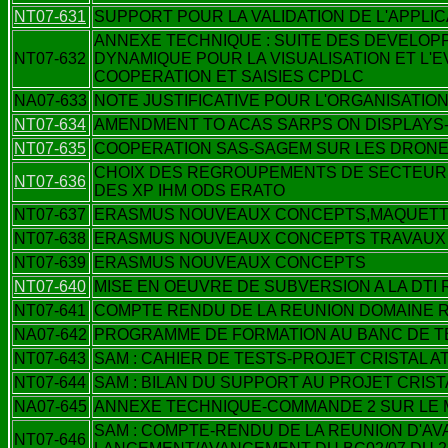
NT07-631
SUPPORT POUR LA VALIDATION DE L'APPLIC
ANNEXE TECHNIQUE : SUITE DES DEVELO
NT07-632
DYNAMIQUE POUR LA VISUALISATION ET L'
COOPERATION ET SAISIES CPDLC
NA07-633
NOTE JUSTIFICATIVE POUR L'ORGANISATION
NT07-634
AMENDMENT TO ACAS SARPS ON DISPLAYS-
NT07-635
COOPERATION SAS-SAGEM SUR LES DRON
CHOIX DES REGROUPEMENTS DE SECTEURS
NT07-636
DES XP IHM ODS ERATO
NT07-637
ERASMUS NOUVEAUX CONCEPTS,MAQUETT
NT07-638
ERASMUS NOUVEAUX CONCEPTS TRAVAUX
NT07-639
ERASMUS NOUVEAUX CONCEPTS
NT07-640
MISE EN OEUVRE DE SUBVERSION A LA DTI
NT07-641
COMPTE RENDU DE LA REUNION DOMAINE R&
NA07-642
PROGRAMME DE FORMATION AU BANC DE TE
NT07-643
SAM : CAHIER DE TESTS-PROJET CRISTAL 
NT07-644
SAM : BILAN DU SUPPORT AU PROJET CRIS
NA07-645
ANNEXE TECHNIQUE-COMMANDE 2 SUR LE M
SAM : COMPTE-RENDU DE LA REUNION D'AV
NT07-646