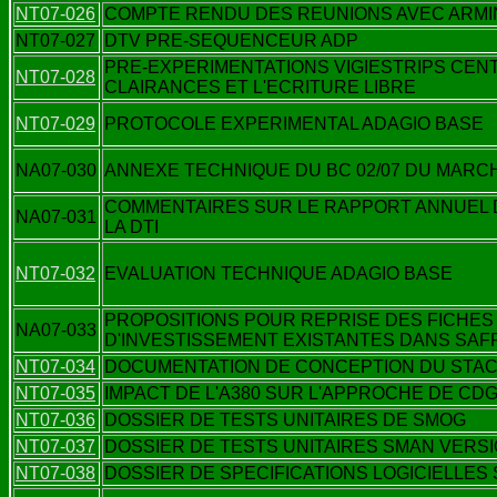
NT07-026
COMPTE RENDU DES REUNIONS AVEC ARMIN
NT07-027
DTV PRE-SEQUENCEUR ADP
PRE-EXPERIMENTATIONS VIGIESTRIPS CENT
NT07-028
CLAIRANCES ET L'ECRITURE LIBRE
NT07-029
PROTOCOLE EXPERIMENTAL ADAGIO BASE
NA07-030
ANNEXE TECHNIQUE DU BC 02/07 DU MARCH
COMMENTAIRES SUR LE RAPPORT ANNUEL 
NA07-031
LA DTI
NT07-032
EVALUATION TECHNIQUE ADAGIO BASE
PROPOSITIONS POUR REPRISE DES FICHES
NA07-033
D'INVESTISSEMENT EXISTANTES DANS SAF
NT07-034
DOCUMENTATION DE CONCEPTION DU STA
NT07-035
IMPACT DE L'A380 SUR L'APPROCHE DE CD
NT07-036
DOSSIER DE TESTS UNITAIRES DE SMOG
NT07-037
DOSSIER DE TESTS UNITAIRES SMAN VERSIO
NT07-038
DOSSIER DE SPECIFICATIONS LOGICIELLES