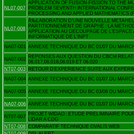
APPLICATION OF FUSION-FISSION TO THE M
NL07-007
PROBLEM SEVENTH INTERNATIONAL CONF
PROCESSING AND APPLIED MATHEMATICS (P
Ã‰LABORATION D'UNE NOUVELLE METAHEU
PARTITIONNEMENT DE GRAPHE : LA METHOD
NL07-008
APPLICATION AU DECOUPAGE DE L'ESPACE
INFORMATIQUE DE L'INPT
NA07-001
ANNEXE TECHNIQUE DU BC 01/07 DU MARCH
REPONSES AUX QUESTION DU CBCM RELAT
NA07-002
06.017,06.018,06.019 ET 06.020
NT07-003
RETOUR D'EXPERIENCE SUITE AUX EXPERI
NA07-004
ANNEXE TECHNIQUE DU BC 01/07 DU MARCHE
NA07-005
ANNEXE TECHNIQUE DU BC 03/06 DU MARCHE
NA07-006
ANNEXE TECHNIQUE DU BC 01/07 DU MARCHE
PROJET WIDAO : ETUDE PRELIMINAIRE POU
NT07-007
LIDAR A CDG
NT07-008
COMPARATIF TECHNIQUE OVALIS WEB
NT07-009
DSL ALERT