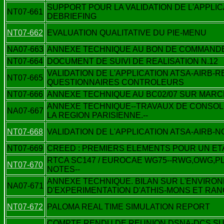
SUPPORT POUR LA VALIDATION DE L'APPLIC
NT07-661
DEBRIEFING
NT07-662
EVALUATION QUALITATIVE DU PIE-MENU
NA07-663
ANNEXE TECHNIQUE AU BON DE COMMANDE 0
NT07-664
DOCUMENT DE SUIVI DE REALISATION N.12
VALIDATION DE L'APPLICATION ATSA-AIRB-
NT07-665
QUESTIONNAIRES CONTROLEURS
NT07-666
ANNEXE TECHNIQUE AU BC02/07 SUR MARCH
ANNEXE TECHNIQUE--TRAVAUX DE CONSOLI
NA07-667
LA REGION PARISIENNE.--
NT07-668
VALIDATION DE L'APPLICATION ATSA-AIRB-
NT07-669
CREED : PREMIERS ELEMENTS POUR UN ETA
RTCA SC147 / EUROCAE WG75--RWG,OWG,P
NT07-670
NOTES--
ANNEXE TECHNIQUE. BILAN SUR L'ENVIRO
NA07-671
D'EXPERIMENTATION D'ATHIS-MONS ET RAN
NT07-672
PALOMA REAL TIME SIMULATION REPORT
COMPTE RENDU DE REUNION DSNA-DCS SU