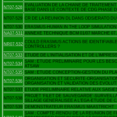
EVALUATION DE LA CHIANE DE TRAITEMEN
NT07-528
BASE DANS LE CONTEXTE DE CDG PHASE D'
NT07-529
CR DE LA REUNION DL DANS ODS/ERATO DU
NT07-530
ERASMUS-HUMAN IN THE LOOP SIMULATIO
NA07-531
ANNEXE TECHNIQUE BCM 01/07 MARCHE 07.
COULD ERASMUS ACTIONS BE IDENTIFIABLE
NR07-532
CONTROLLERS ?
NT07-533
ETUDE DE L'INITIALISATION ET DE L'IMPRE
SAM : ETUDE PRELIMINAIRE POUR LES BES
NT07-534
ATSAW
NT07-535
SAM : ETUDE CONCEPTION-GESTION DU PL
ORGANISATION ET SECURITE-ORGANISATIO
NT07-536
ORGANISATION ET VALIDATION DES EVOLUT
NT07-537
ETUDE PRELIMINAIRE RELATIVE AUX SAISI
PROJET 'FILET DE SAUVEGARDE'-SURVEIL
NT07-538
SILLAGE GENERALISEE A L'EGA-ETUDE DE 
NT07-539
DEMONSTRATEUR ERASMUS MAASTRICHT
SAM : COMPTE-RENDU DE LA REUNION DE F