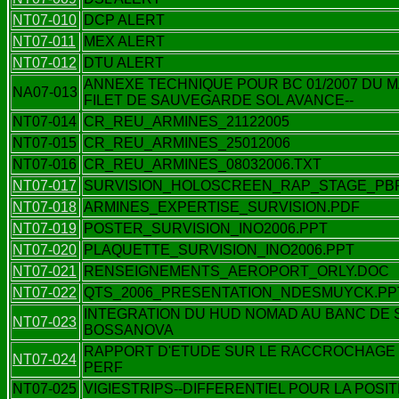
NT07-010
DCP ALERT
NT07-011
MEX ALERT
NT07-012
DTU ALERT
ANNEXE TECHNIQUE POUR BC 01/2007 DU M
NA07-013
FILET DE SAUVEGARDE SOL AVANCE--
NT07-014
CR_REU_ARMINES_21122005
NT07-015
CR_REU_ARMINES_25012006
NT07-016
CR_REU_ARMINES_08032006.TXT
NT07-017
SURVISION_HOLOSCREEN_RAP_STAGE_PBR
NT07-018
ARMINES_EXPERTISE_SURVISION.PDF
NT07-019
POSTER_SURVISION_INO2006.PPT
NT07-020
PLAQUETTE_SURVISION_INO2006.PPT
NT07-021
RENSEIGNEMENTS_AEROPORT_ORLY.DOC
NT07-022
QTS_2006_PRESENTATION_NDESMUYCK.PP
INTEGRATION DU HUD NOMAD AU BANC DE 
NT07-023
BOSSANOVA
RAPPORT D'ETUDE SUR LE RACCROCHAGE
NT07-024
PERF
NT07-025
VIGIESTRIPS--DIFFERENTIEL POUR LA POSIT