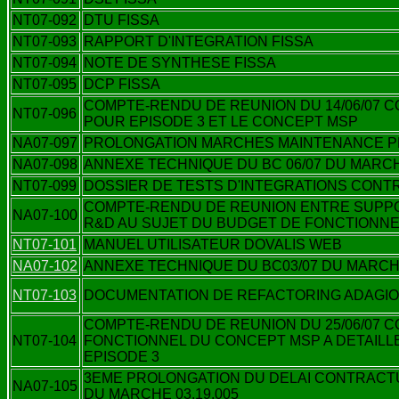
NT07-092
DTU FISSA
NT07-093
RAPPORT D'INTEGRATION FISSA
NT07-094
NOTE DE SYNTHESE FISSA
NT07-095
DCP FISSA
COMPTE-RENDU DE REUNION DU 14/06/07 
NT07-096
POUR EPISODE 3 ET LE CONCEPT MSP
NA07-097
PROLONGATION MARCHES MAINTENANCE 
NA07-098
ANNEXE TECHNIQUE DU BC 06/07 DU MARCHE
NT07-099
DOSSIER DE TESTS D'INTEGRATIONS CONT
COMPTE-RENDU DE REUNION ENTRE SUPPO
NA07-100
R&D AU SUJET DU BUDGET DE FONCTIONN
NT07-101
MANUEL UTILISATEUR DOVALIS WEB
NA07-102
ANNEXE TECHNIQUE DU BC03/07 DU MARCHE
NT07-103
DOCUMENTATION DE REFACTORING ADAGIO
COMPTE-RENDU DE REUNION DU 25/06/07 
NT07-104
FONCTIONNEL DU CONCEPT MSP A DETAILL
EPISODE 3
3EME PROLONGATION DU DELAI CONTRACTU
NA07-105
DU MARCHE 03.19.005