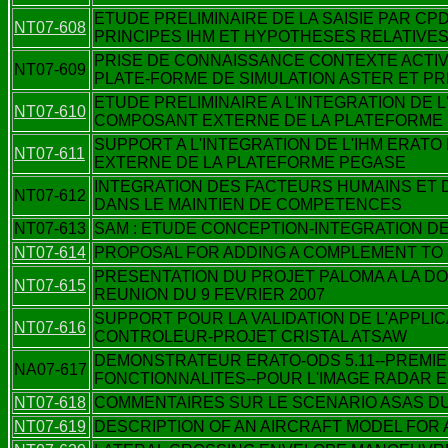
ETUDE PRELIMINAIRE DE LA SAISIE PAR CPD
NT07-608
PRINCIPES IHM ET HYPOTHESES RELATIVES
PRISE DE CONNAISSANCE CONTEXTE ACTIV
NT07-609
PLATE-FORME DE SIMULATION ASTER ET P
ETUDE PRELIMINAIRE A L'INTEGRATION DE 
NT07-610
COMPOSANT EXTERNE DE LA PLATEFORME
SUPPORT A L'INTEGRATION DE L'IHM ERAT
NT07-611
EXTERNE DE LA PLATEFORME PEGASE
INTEGRATION DES FACTEURS HUMAINS ET 
NT07-612
DANS LE MAINTIEN DE COMPETENCES
NT07-613
SAM : ETUDE CONCEPTION-INTEGRATION DE
NT07-614
PROPOSAL FOR ADDING A COMPLEMENT TO 
PRESENTATION DU PROJET PALOMA A LA DO
NT07-615
REUNION DU 9 FEVRIER 2007
SUPPORT POUR LA VALIDATION DE L'APPLIC
NT07-616
CONTROLEUR-PROJET CRISTAL ATSAW
DEMONSTRATEUR ERATO-ODS 5.11--PREMIE
NA07-617
FONCTIONNALITES--POUR L'IMAGE RADAR E
NT07-618
COMMENTAIRES SUR LE SCENARIO ASAS D
NT07-619
DESCRIPTION OF AN AIRCRAFT MODEL FOR