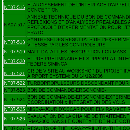
ELARGISSEMENT DE L'INTERFACE D'APPEL D
NT07-516
CONCEPTION
ANNEXE TECHNIQUE DU BON DE COMMAND
REFLEXIONS ET D'ANALYSES PREALABLES A
NA07-517
PROTOCOLE D'EXPERIMENTATION POUR L'EV
ERATO
SYNTHESE DES RESULTATS DE L'EXPERIME
NT07-518
VITESSE PAR LES CONTROLEURS
NT07-519
MAFF DATA FILES DESCRIPTION FOR MASS
ETUDE PRELIMINAIRE ET SUPPORT A L'INT
NT07-520
FEDERE SIMINGA
CR DE VISITE AU WORKSHOP DU PROJET IF
NT07-521
AIRPORT SYSTEM) DU 14/12/2006
NT07-522
TURBOPROPULSEURS DESCENDANT POUR M
NT07-523
BON DE COMMANDE-ERGONOMIE-
BON DE COMMANDE-ERGONOMIE-EXPERIME
NT07-524
COORDINATION & INTEGRATION DES VOLS
NT07-525
MISE-A-JOUR D'OSCAR POUR ELVIRA V9 ET
EVALUATION DE LA CHAINE DE TRAITEMENT 
NT07-526
IRMA2000 DANS LE CONTEXTE DE NICE COT
NT07-527
RESULTS OF THE LORA2 PILOT-IN-THE-LOO