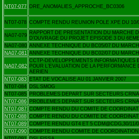
NT07-077
DRE_ANOMALIES_APPROCHE_BC0306
NT07-078
COMPTE RENDU REUNION POLE XPE DU 10/0
RAPPORT DE PRESENTATION DU MARCHE D'
NA07-079
D'OUVRAGE DU PROJET EPISODE 3 DU 6EM
NA07-080
ANNEXE TECHNIQUE DU BC05/07 DU MARCHE
NA07-081
ANNEXE TECHNIQUE DU BC02/07 DU MARCHE
CCTP-DEVELOPPEMENTS INFORMATIQUES E
NA07-082
POUR L'EVALUATION DE LA PERFORMANCE D
AERIEN
NT07-083
ETAT DE VOCALISE AU 01 JANVIER 2007
NT07-084
DSL SMOG
NT07-085
PROBLEMES DEPART SUR SECTEURS CRNA
NT07-086
PROBLEMES DEPART SUR SECTEURS CRNA
NT07-087
COMPTE RENDU DU COMITE DE COORDINATIO
NT07-088
COMPTE RENDU DU COMITE DE COORDINATI
NT07-089
COMPTE RENDU GT4 ET 5 CDM@CDG,30/11/0
NT07-090
COMPTE RENDU COMITE DE COORDINATION
NT07-091
DSL FISSA