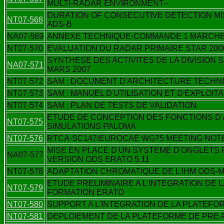
MULTI-RADAR ENVIRONMENT--
DURATION OF CONSECUTIVE DETECTION MI
NT07-568
ADS-B
NA07-569
ANNEXE TECHNIQUE-COMMANDE 1 MARCHE 
NT07-570
EVALUATION DU RADAR PRIMAIRE STAR 200
SYNTHESE DES ACTIVITES DE LA DIVISION 
NA07-571
MARS 2007
NT07-572
SAM : DOCUMENT D'ARCHITECTURE TECHN
NT07-573
SAM : MANUEL D'UTILISATION ET D'EXPLOIT
NT07-574
SAM : PLAN DE TESTS DE VALIDATION
ETUDE DE CONCEPTION DES FONCTIONS D'
NT07-575
SIMULATIONS PALOMA
NT07-576
RTCA-SC147/EUROCAE WG75 MEETING NOT
MISE EN PLACE D'UN SYSTEME D'ONGLETS
NA07-577
VERSION ODS ERATO 5.11
NT07-578
ADAPTATION CHROMATIQUE DE L'IHM ODS-M
ETUDE PRELIMINAIRE A L'INTEGRATION DE 
NT07-579
FORMATION ERATO
NT07-580
SUPPORT A L'INTEGRATION DE LA PLATEF
NT07-581
DEPLOIEMENT DE LA PLATEFORME DE PRE