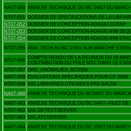
NA07-050
ANNEXE TECHNIQUE DU BC 04/07 DU MARCHE
NT07-051
DOSSIER DE SPECIFICATIONS DE LA LIBRAIR
NT07-052
DOSSIER DE CONCEPTION ADAGIO COTAP
NT07-053
DOSSIER DE CONCEPTION ADAGIO IHM SE
NT07-054
DOSSIER DE CONCEPTION ADAGIO IHM STA
NT07-055
ANN. TECH AU BC 07/01 SUR MARCHE STERIA
COMPTE RENDU DE LA REUNION DU 26 MARS 
NT07-056
CONTRIBUTION DU POLE MTC DANS LE CAD
NT07-057
DRE_ANOMALIES_BC0306
NA07-058
EVALUATIONS SPECIFIQUES POUR CP 2008
NT07-059
DSL LIBRAIRIES UTILISEES PAR SALSA
NA07-060
ANNEXE TECHNIQUE DU BC04/07 DU MARCHE
NA07-061
ANNEXE TECHNIQUE DU BC 04/07--FILET D
NT07-062
DSL DETECTSERVER
NT07-063
DSL ATCSERVER
NA07-064
ANNEXE TECHNIQUE DU BC 05/07 DU MARCHE