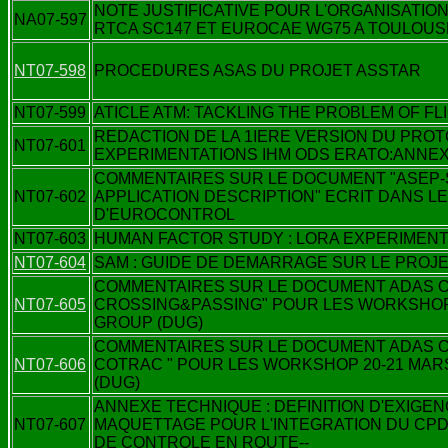
NOTE JUSTIFICATIVE POUR L'ORGANISATIO
NA07-597
RTCA SC147 ET EUROCAE WG75 A TOULOUSE
NT07-598
PROCEDURES ASAS DU PROJET ASSTAR
NT07-599
ATICLE ATM: TACKLING THE PROBLEM OF FL
REDACTION DE LA 1IERE VERSION DU PRO
NT07-601
EXPERIMENTATIONS IHM ODS ERATO:ANNE
COMMENTAIRES SUR LE DOCUMENT "ASEP-S
NT07-602
APPLICATION DESCRIPTION" ECRIT DANS LE
D'EUROCONTROL
NT07-603
HUMAN FACTOR STUDY : LORA EXPERIMEN
NT07-604
SAM : GUIDE DE DEMARRAGE SUR LE PROJ
COMMENTAIRES SUR LE DOCUMENT ADAS O
NT07-605
CROSSING&PASSING" POUR LES WORKSHOP 2
GROUP (DUG)
COMMENTAIRES SUR LE DOCUMENT ADAS O
NT07-606
COTRAC " POUR LES WORKSHOP 20-21 MARS
(DUG)
ANNEXE TECHNIQUE : DEFINITION D'EXIGE
NT07-607
MAQUETTAGE POUR L'INTEGRATION DU CP
DE CONTROLE EN ROUTE--