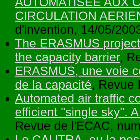
AUTOMATISEE AUX 
CIRCULATION AERIE
d'invention, 14/05/200
The ERASMUS project: 
the capacity barrier
, R
ERASMUS, une voie con
de la capacité
, Revue 
Automated air traffic c
efficient "single sky". A
Revue de l'ECAC, num
Le CAUTRA, ou la posi