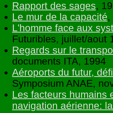
Rapport des sages
, 1
Le mur de la capacité
,
L'homme face aux sys
Futuribles, juillet/aout
Regards sur le transpo
documents ITA, 1994
Aéroports du futur, déf
Symposium ANAE, no
Les facteurs humains et
navigation aérienne: la