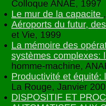
Colloque ANAE, 1997
Le mur de la capacite
Aéroports du futur, de
et Vie, 1999
La mémoire des opérat
systèmes complexes: l
homme-machine, ANA
Productivité et équité: 
La Rouge, Janvier 20
DISPOSITIF ET PRO