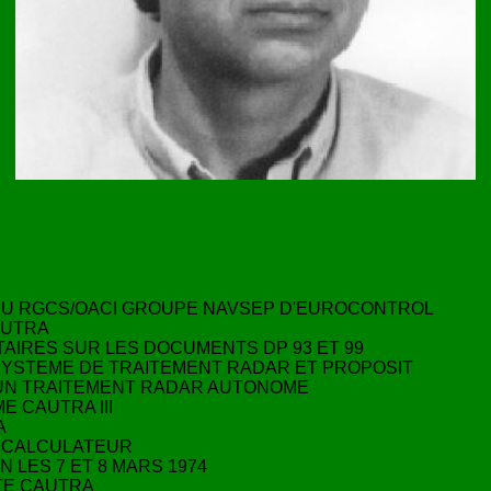
DU RGCS/OACI GROUPE NAVSEP D'EUROCONTROL
AUTRA
IRES SUR LES DOCUMENTS DP 93 ET 99
 SYSTEME DE TRAITEMENT RADAR ET PROPOSIT
D'UN TRAITEMENT RADAR AUTONOME
E CAUTRA III
A
R CALCULATEUR
 LES 7 ET 8 MARS 1974
ITE CAUTRA