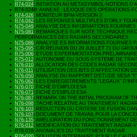
R74-024
: INITIATION AU METASYMBOL-NOTIONS D
R74-024B: ANNEXE : LEXIQUE DES OPERATIONS-
R74-026
: MONITEUR BPM-VERSION 2
R74-042
: LES REPONSES MULTIPLES D'ORLY TOU
N75-049
: ANALYSE DES INFORMATIONS FOURNIE
N75-081
: REMARQUES SUR NOTE TECHNIQUE.REC
PERFORMANCES DES RADARS SECONDAIRES
N75-086
: ANALYSE ES INFORMATIONS FOURNIES
N75-095
: C/R REUNION DU 29 JUILLET 71 DU GR
R75-006
: ETUDE EXPERIMENTATION PRELIMINAIRE A
R75-012
: AUTONOMIE DU SOUS-SYSTEME DE TRA
N76-010
: ALLOCATION DES CODES RADAR SECON
N76-011
: UTILISATION DES BITS D'AFFECTATION 
N76-050
: ANALYSE DU RAPPORT D'ETUDE SESA 
N76-062
: LES ENREGISTREMENTS "LEGAUX" D'IN
N76-070
: FICHE D'EMPLOI ESA
N76-071
: FICHE D'EMPLOI ESA
N76-087
: REMARK ON THE INITIAL PROGRAM OF T
N76-098
: TACHE RELATIVE AU TRAITEMENT RADAR P
N76-103
: REDUCTION DU CRITERE DE FUSION D
N76-107
: DOCUMENT DE TRAVAIL POUR LA CONCE
N76-135
: AMELIORATION DU FONCTIONNEMENT D
R76-012
: MODIFICATION DU TRAITEMENT RADAR-V
R76-016: ANOMALIES DU TRAITEMENT RADAR
R76-020
: SOLUTION INTERIMAIRE POUR LE CAUTR