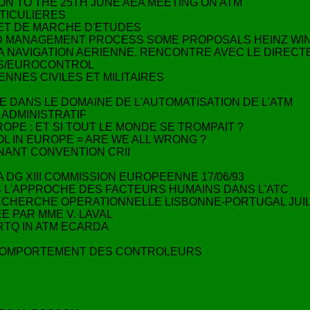
ON TO THE 25TH JUNE AEA MEETING ON ATM
TICULIERES
JET DE MARCHE D'ETUDES
 AND MANAGEMENT PROCESS SOME PROPOSALS HEINZ W
 LA NAVIGATION AERIENNE. RENCONTRE AVEC LE DIREC
MS/EUROCONTROL
ENNES CIVILES ET MILITAIRES
E DANS LE DOMAINE DE L'AUTOMATISATION DE L'ATM
N ADMINISTRATIF
OPE : ET SI TOUT LE MONDE SE TROMPAIT ?
OL IN EUROPE = ARE WE ALL WRONG ?
NANT CONVENTION CRII
LA DG XIII COMMISSION EUROPEENNE 17/06/93
S L'APPROCHE DES FACTEURS HUMAINS DANS L'ATC
RECHERCHE OPERATIONNELLE LISBONNE-PORTUGAL JUILL
E PAR MME V. LAVAL
RTQ IN ATM ECARDA
E COMPORTEMENT DES CONTROLEURS