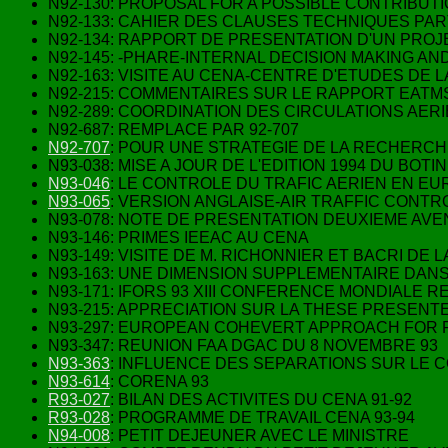
N92-130: PROPOSAL FOR A POSSIBLE CONTRIBUTI
N92-133: CAHIER DES CLAUSES TECHNIQUES PAR
N92-134: RAPPORT DE PRESENTATION D'UN PRO
N92-145: -PHARE-INTERNAL DECISION MAKING
N92-163: VISITE AU CENA-CENTRE D'ETUDES DE
N92-215: COMMENTAIRES SUR LE RAPPORT EAT
N92-289: COORDINATION DES CIRCULATIONS AERI
N92-687: REMPLACE PAR 92-707
N92-707
: POUR UNE STRATEGIE DE LA RECHERCH
N93-038: MISE A JOUR DE L'EDITION 1994 DU BOTI
N93-046
: LE CONTROLE DU TRAFIC AERIEN EN EUR
N93-065
: VERSION ANGLAISE-AIR TRAFFIC CONTR
N93-078: NOTE DE PRESENTATION DEUXIEME AVE
N93-146: PRIMES IEEAC AU CENA
N93-149: VISITE DE M. RICHONNIER ET BACRI DE 
N93-163: UNE DIMENSION SUPPLEMENTAIRE DAN
N93-171: IFORS 93 XIII CONFERENCE MONDIALE 
N93-215: APPRECIATION SUR LA THESE PRESENTE
N93-297: EUROPEAN COHEVERT APPROACH FOR 
N93-347: REUNION FAA DGAC DU 8 NOVEMBRE 93
N93-363
: INFLUENCE DES SEPARATIONS SUR L
N93-614
: CORENA 93
R93-027
: BILAN DES ACTIVITES DU CENA 91-92
R93-028
: PROGRAMME DE TRAVAIL CENA 93-94
N94-008
: PETIT DEJEUNER AVEC LE MINISTRE