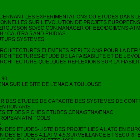
CERNANT LES EXPERIMENTATIONS OU ETUDES DANS LE
RSONNELLES SUR L'EVOLUTION DE PROJETS EUROPEENS
FERGUSSON SD/SCICON,MANAGER OF EEC/DGIII/CNS-AT
 : CAUTRA 5 AND PHIDIAS
FUTURS SYSTEMES
ARCHITECTURES ELEMENTS REFLEXIONS POUR LA DEFIN
RCHITECTURES-ETUDE DE LA FAISABILITE ET DE L EVOL
ARCHITECTURE-QUELQUES REFLEXIONS SUR LA FIABILIT
.90
ENA SUR LE SITE DE L'ENAC A TOULOUSE
OUR DES ETUDES DE CAPACITE DES SYSTEMES DE CONT
ENTION ARIS
DES ET DES FICHES ETUDES CENA/STNA/ENAC
UROPEAN ATM TOOLS
S
ON DES ETUDES-LISTE DES PROJET LIES A L ATC EN EU
ON DES ETUDES 4.1.ATM 4.5.SURVEILLANCE ET SECURI