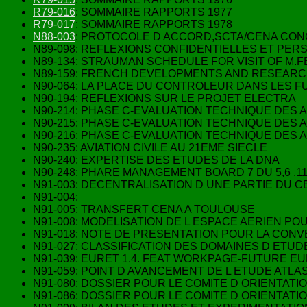
R79-016
: SOMMAIRE RAPPORTS 1977
R79-017
: SOMMAIRE RAPPORTS 1978
N88-003
: PROTOCOLE D ACCORD,SCTA/CENA CON
N89-098: REFLEXIONS CONFIDENTIELLES ET PE
N89-134: STRAUMAN SCHEDULE FOR VISIT OF M.
N89-159: FRENCH DEVELOPMENTS AND RESEARCH
N90-064: LA PLACE DU CONTROLEUR DANS LES 
N90-194: REFLEXIONS SUR LE PROJET ELECTRA
N90-214: PHASE C-EVALUATION TECHNIQUE DES 
N90-215: PHASE C-EVALUATION TECHNIQUE DES A
N90-216: PHASE C-EVALUATION TECHNIQUE DES 
N90-235: AVIATION CIVILE AU 21EME SIECLE
N90-240: EXPERTISE DES ETUDES DE LA DNA
N90-248: PHARE MANAGEMENT BOARD 7 DU 5,6 .11
N91-003: DECENTRALISATION D UNE PARTIE DU C
N91-004:
N91-005: TRANSFERT CENA A TOULOUSE
N91-008: MODELISATION DE L ESPACE AERIEN P
N91-018: NOTE DE PRESENTATION POUR LA CONV
N91-027: CLASSIFICATION DES DOMAINES D ETU
N91-039: EURET 1.4. FEAT WORKPAGE-FUTURE E
N91-059: POINT D AVANCEMENT DE L ETUDE ATLA
N91-080: DOSSIER POUR LE COMITE D ORIENTATI
N91-086: DOSSIER POUR LE COMITE D ORIENTATI