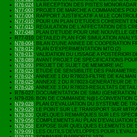
R76-024
: LA RECEPTION DES PISTES MONORADAR
N77-003
: PROJET DE MARCHE A COMMANDES POUR
N77-004
: RAPPORT JUSTIFICATIF A M.LE CONTROL
N77-010
: POUR UN PLAN D'ETUDES COHERENT E
N77-015
: REGULATION DE L'AFFECTATION DES CR
N77-048
: PLAN D'ETUDE POUR UNE NOUVELLE G
R77-010: DETAILED PLAN FOR SIMULATION ANALYS
N78-004
: BILAN D'UNE ANNEE DE COOPERATION
N78-012
: PLAN D'EXPERIMENTATION MTO (2)
N78-013
: VALIDATION DU LISSAGE A POSTERIOR
N78-089
: AVANT PROJET DE SPECIFICATIONS PO
N78-093
: PROJET DE SUJET DE MEMOIRE IAC
R78-023
: ETUDE DE SENSIBILITE DES PARAMETRE
R78-024
: ANNEXE 1 DU R78023-FILTRE DE KALMA
R78-025
: ANNEXE 2 DU R78023-GENERATEUR DE 
R78-026
: ANNEXE 3 DU R78023-RESULTATS DETAI
R78-027: DOCUMENTATION DE SIMU (GENERATION 
N79-026: BON DE COMMANDE N@1-CONVENTION 
N79-028
: PLAN D'EVALUATION DU SYSTEME DE T
N79-029
: LE POINT SUR LE TRANSPORT SUR MITR
N79-030
: QUELQUES REMARQUES SUR LES SPECI
N79-056
: COMPLEMENTS AU PLAN D'EVALUATION D
N79-058
: EXPOSE SUR QUELQUES ELEMENTS DE ST
N79-091
: LES OUTILS DEVELOPPES POUR L'EVAL
R79-015
: SOMMAIRE RAPPORTS 1976