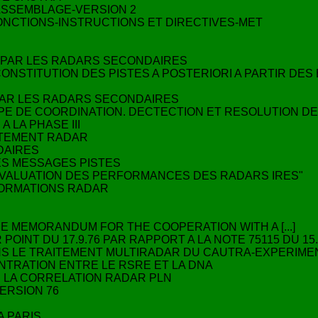
'ASSEMBLAGE-VERSION 2
FONCTIONS-INSTRUCTIONS ET DIRECTIVES-MET
R
S PAR LES RADARS SECONDAIRES
ONSTITUTION DES PISTES A POSTERIORI A PARTIR DE
 PAR LES RADARS SECONDAIRES
OUPE DE COORDINATION. DECTECTION ET RESOLUTION D
 LA PHASE III
ITEMENT RADAR
DAIRES
DES MESSAGES PISTES
"EVALUATION DES PERFORMANCES DES RADARS IRES"
FORMATIONS RADAR
HE MEMORANDUM FOR THE COOPERATION WITH A [...]
OINT DU 17.9.76 PAR RAPPORT A LA NOTE 75115 DU 15.
ANS LE TRAITEMENT MULTIRADAR DU CAUTRA-EXPERIM
NTRATION ENTRE LE RSRE ET LA DNA
E LA CORRELATION RADAR PLN
ERSION 76
A PARIS