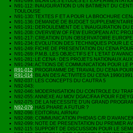
N91-099: BILAN DES ETUDES ET EXPERIMENTATI
N91-112: INAUGURATION D UN BATIMENT DU CENTR
TOULOUSE
N91-130: TEXTES F ET A POUR LA BROCHURE CEN
N91-136: DEMANDE DE BUDGET SUPPLEMENTAIRE
N91-191: DEROULEMENT DE L'INAUGURATION DU
N91-208: OVERVIEW OF FEW EUROPEAN ATC PRO
N91-217: CREATION D'UN OBSERVATOIRE EUROPE
N91-234: EVOLUTION DES TECHNIQUES POUR LE 
N91-249: FICHE DE PRESENTATION DU CENA POU
N91-269: P.M.B. LES OBJECTIFS ET L'ETAT D'AVA
N91-281: LE CENA : DES PROJETS NATIONAUX A
N91-294: ACTIONS DE COMMUNICATION POUR LE 
R91-012
: PROGRAMME DE TRAVAIL DU CENA POUR 
R91-014
: BILAN DES ACTIVITES DU CENA 1990/1991
N92-037: LES CONCEPTS DU CAUTRA 5
N92-043:
N92-046: MODERNISATION DU CONTROLE DU TRA
N92-055: ANNEXE AU MOV DGAC/FAA POUR F.DEY
N92-075: DE LA NECESSITE D'UN GRAND PROGR
N92-079
: HAS PHARE A FUTUR ?
N92-096: EDITORIAL AIRNAV
N92-098: COMMUNICATION PHIDIAS C/R D'AVANC
N92-099: NOTE DE PRESENTATION DU PREMIER AV
N92-115: SUPPORT DE DISCUSSION POUR LE SEMIN