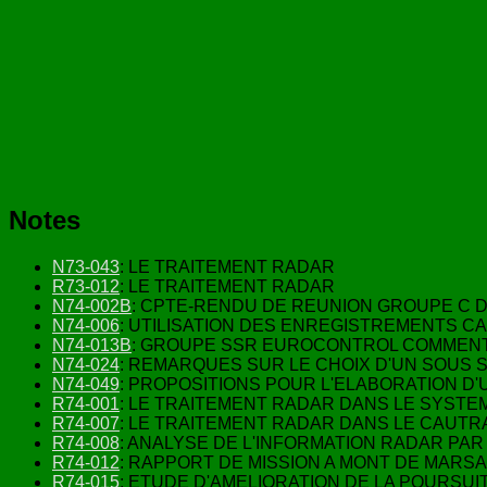
Notes
N73-043
: LE TRAITEMENT RADAR
R73-012
: LE TRAITEMENT RADAR
N74-002B
: CPTE-RENDU DE REUNION GROUPE C 
N74-006
: UTILISATION DES ENREGISTREMENTS C
N74-013B
: GROUPE SSR EUROCONTROL COMMENTA
N74-024
: REMARQUES SUR LE CHOIX D'UN SOUS
N74-049
: PROPOSITIONS POUR L'ELABORATION 
R74-001
: LE TRAITEMENT RADAR DANS LE SYSTEM
R74-007
: LE TRAITEMENT RADAR DANS LE CAUTR
R74-008
: ANALYSE DE L'INFORMATION RADAR PA
R74-012
: RAPPORT DE MISSION A MONT DE MARSAN
R74-015
: ETUDE D'AMELIORATION DE LA POURSU