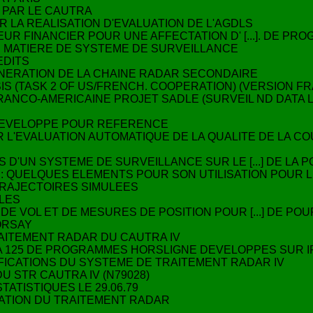
 PAR LE CAUTRA
 LA REALISATION D'EVALUATION DE L'AGDLS
EUR FINANCIER POUR UNE AFFECTATION D' [...]. DE PR
N MATIERE DE SYSTEME DE SURVEILLANCE
EDITS
ENERATION DE LA CHAINE RADAR SECONDAIRE
IS (TASK 2 OF US/FRENCH. COOPERATION) (VERSION FR
 FRANCO-AMERICAINE PROJET SADLE (SURVEIL ND DA
I DEVELOPPE POUR REFERENCE
UR L'EVALUATION AUTOMATIQUE DE LA QUALITE DE LA 
S D'UN SYSTEME DE SURVEILLANCE SUR LE [...] DE LA
N : QUELQUES ELEMENTS POUR SON UTILISATION POUR 
TRAJECTOIRES SIMULEES
LLES
DE VOL ET DE MESURES DE POSITION POUR [...] DE POU
ORSAY
RAITEMENT RADAR DU CAUTRA IV
A 125 DE PROGRAMMES HORSLIGNE DEVELOPPES SUR IRI
FICATIONS DU SYSTEME DE TRAITEMENT RADAR IV
U STR CAUTRA IV (N79028)
ATISTIQUES LE 29.06.79
UATION DU TRAITEMENT RADAR