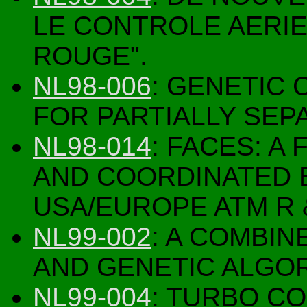
LE CONTROLE AERIE
ROUGE".
NL98-006
: GENETIC
FOR PARTIALLY SEP
NL98-014
: FACES: A
AND COORDINATED 
USA/EUROPE ATM R 
NL99-002
: A COMBI
AND GENETIC ALGO
NL99-004
: TURBO CO