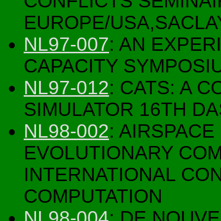
CONFLICTS SEMINAI
EUROPE/USA,SACLAY
NL97-007
: AN EXPER
CAPACITY SYMPOSI
NL97-012
: CATS: A 
SIMULATOR 16TH DA
NL98-002
: AIRSPACE
EVOLUTIONARY COM
INTERNATIONAL CO
COMPUTATION
NL98-004
: DE NOUV