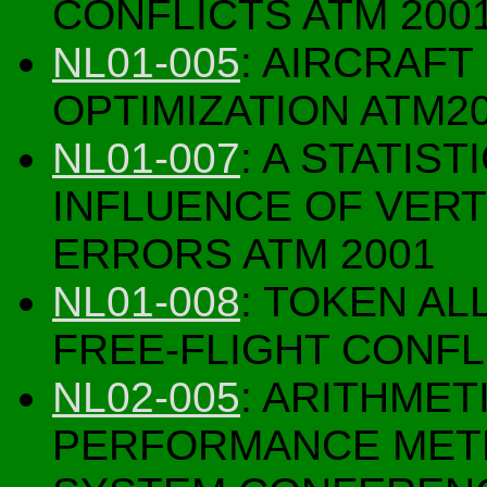
CONFLICTS ATM 200
NL01-005
: AIRCRAF
OPTIMIZATION ATM2
NL01-007
: A STATIS
INFLUENCE OF VER
ERRORS ATM 2001
NL01-008
: TOKEN A
FREE-FLIGHT CONFLI
NL02-005
: ARITHMET
PERFORMANCE METRI