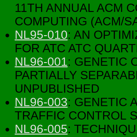
11TH ANNUAL ACM 
COMPUTING (ACM/SA
NL95-010
: AN OPTIM
FOR ATC ATC QUAR
NL96-001
: GENETIC
PARTIALLY SEPARAB
UNPUBLISHED
NL96-003
: GENETIC 
TRAFFIC CONTROL S
NL96-005
: TECHNIQU