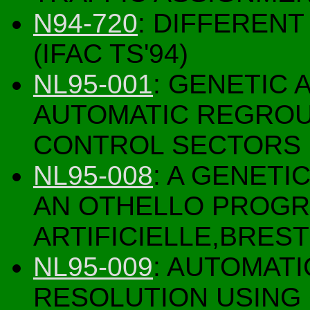
N94-720
: DIFFEREN
(IFAC TS'94)
NL95-001
: GENETIC
AUTOMATIC REGROU
CONTROL SECTORS 
NL95-008
: A GENETI
AN OTHELLO PROGR
ARTIFICIELLE,BREST
NL95-009
: AUTOMATI
RESOLUTION USING