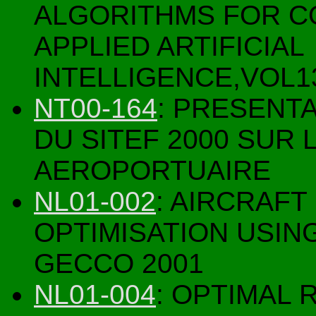
ALGORITHMS FOR C
APPLIED ARTIFICIAL
INTELLIGENCE,VOL1
NT00-164
: PRESENT
DU SITEF 2000 SUR 
AEROPORTUAIRE
NL01-002
: AIRCRAF
OPTIMISATION USIN
GECCO 2001
NL01-004
: OPTIMAL