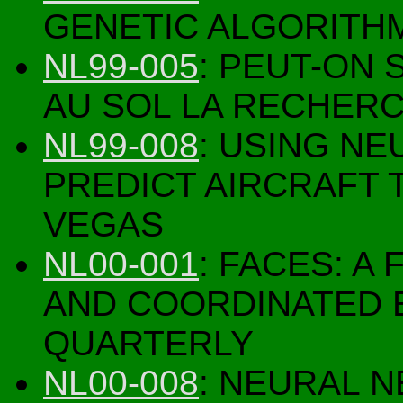
GENETIC ALGORITHM
NL99-005
: PEUT-ON
AU SOL LA RECHER
NL99-008
: USING N
PREDICT AIRCRAFT T
VEGAS
NL00-001
: FACES: A
AND COORDINATED 
QUARTERLY
NL00-008
: NEURAL N