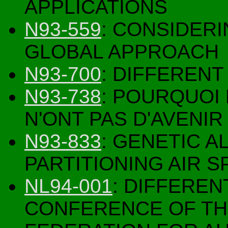
APPLICATIONS
N93-559
: CONSIDERI
GLOBAL APPROACH
N93-700
: DIFFEREN
N93-738
: POURQUOI
N'ONT PAS D'AVENIR
N93-833
: GENETIC 
PARTITIONING AIR S
NL94-001
: DIFFEREN
CONFERENCE OF TH