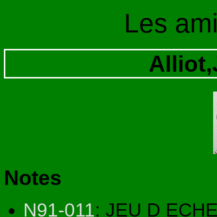
Les am
Alliot
Notes
N91-011
: JEU D ECH