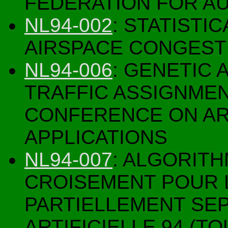
FEDERATION FOR A
NL94-002
: STATISTI
AIRSPACE CONGEST
NL94-006
: GENETIC 
TRAFFIC ASSIGNME
CONFERENCE ON ART
APPLICATIONS
NL94-007
: ALGORIT
CROISEMENT POUR 
PARTIELLEMENT SE
ARTIFICIELLE 94 (T