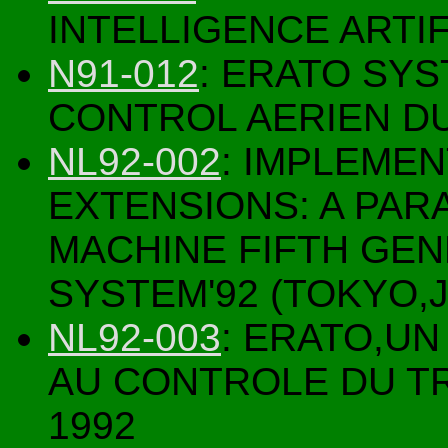
INTELLIGENCE ARTIF
N91-012
: ERATO SYS
CONTROL AERIEN DU
NL92-002
: IMPLEME
EXTENSIONS: A PAR
MACHINE FIFTH GE
SYSTEM'92 (TOKYO,
NL92-003
: ERATO,UN
AU CONTROLE DU TR
1992