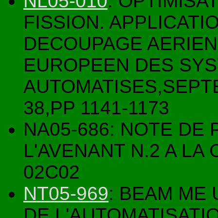
NL05-010
: OPTIMISA
FISSION. APPLICAT
DECOUPAGE AERIEN
EUROPEEN DES SY
AUTOMATISES,SEPT
38,PP 1141-1173
NA05-686: NOTE DE
L'AVENANT N.2 A LA
02C02
NT05-969
: BEAM ME
DE L'AUTOMATISATIO