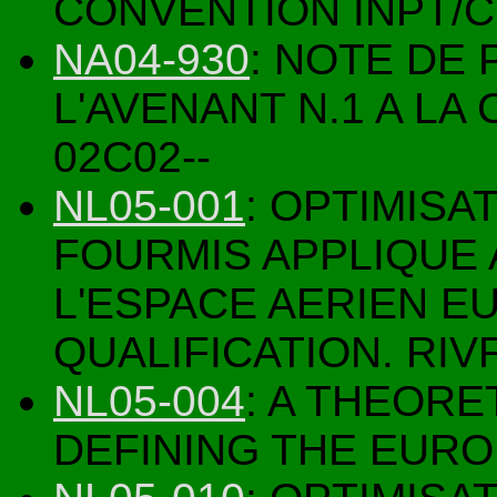
CONVENTION INPT/C
NA04-930
: NOTE DE
L'AVENANT N.1 A LA
02C02--
NL05-001
: OPTIMISA
FOURMIS APPLIQUE
L'ESPACE AERIEN E
QUALIFICATION. RIV
NL05-004
: A THEOR
DEFINING THE EUR