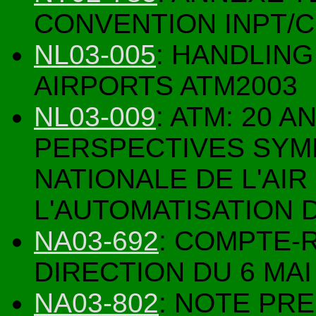
CONVENTION INPT/C
NL03-005
: HANDLING
AIRPORTS ATM2003
NL03-009
: ATM: 20 A
PERSPECTIVES SYM
NATIONALE DE L'AIR
L'AUTOMATISATION 
NA03-692
: COMPTE-
DIRECTION DU 6 MAI
NA03-802
: NOTE PR