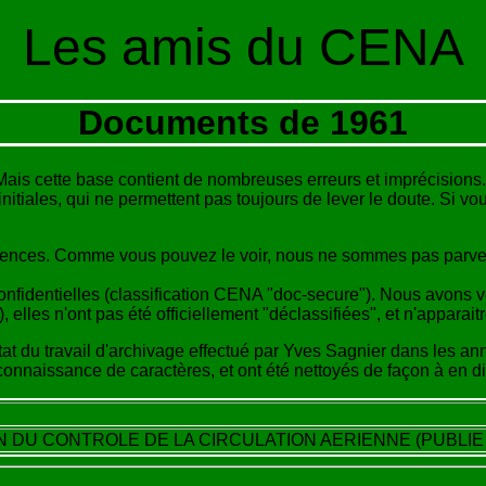
Les amis du CENA
Documents de 1961
ais cette base contient de nombreuses erreurs et imprécisions. 
eurs initiales, qui ne permettent pas toujours de lever le doute. S
rences. Comme vous pouvez le voir, nous ne sommes pas parven
 confidentielles (classification CENA "doc-secure"). Nous avons 
, elles n'ont pas été officiellement "déclassifiées", et n'apparait
sultat du travail d'archivage effectué par Yves Sagnier dans les a
reconnaissance de caractères, et ont été nettoyés de façon à en di
 DU CONTROLE DE LA CIRCULATION AERIENNE (PUBLIE