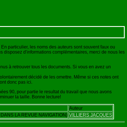
En particulier, les noms des auteurs sont souvent faux ou
i vous disposez d'informations complémentaires, merci de nous les
us à retrouver tous les documents. Si vous en avez un
volontairement décidé de les omettre. Même si ces notes ont
ront donc pas ici.
nnées 90, pour partie le resultat du travail que nous avons
minuer la taille. Bonne lecture!
Auteur
 DANS LA REVUE NAVIGATION)
VILLIERS JACQUES