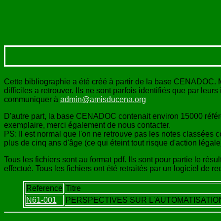
Cette bibliographie a été créé à partir de la base CENADOC. M
difficiles a retrouver. Ils ne sont parfois identifiés que par l
communiquer à
admin@amisducena.org
D'autre part, la base CENADOC contenait environ 15000 réfé
exemplaire, merci également de nous contacter.
PS: Il est normal que l'on ne retrouve pas les notes classées
plus de cinq ans d'âge (ce qui éteint tout risque d'action légale)
Tous les fichiers sont au format pdf. Ils sont pour partie le ré
effectué. Tous les fichiers ont été retraités par un logiciel de 
Reference
Titre
N61-001
PERSPECTIVES SUR L'AUTOMATISATION